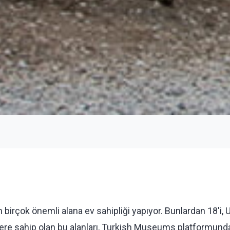
ren birçok önemli alana ev sahipliği yapıyor. Bunlardan 18
elere sahip olan bu alanları, Turkish Museums platformunda 