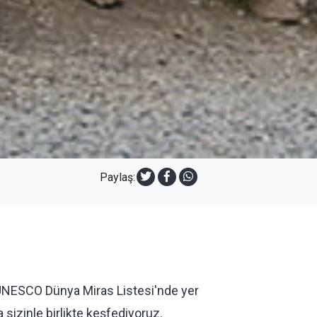
Paylaş:
'i, UNESCO Dünya Miras Listesi'nde yer
sizinle birlikte keşfediyoruz.