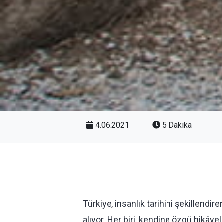
4.06.2021
5 Dakika
Türkiye, insanlık tarihini şekillendi
alıyor. Her biri, kendine özgü hikây