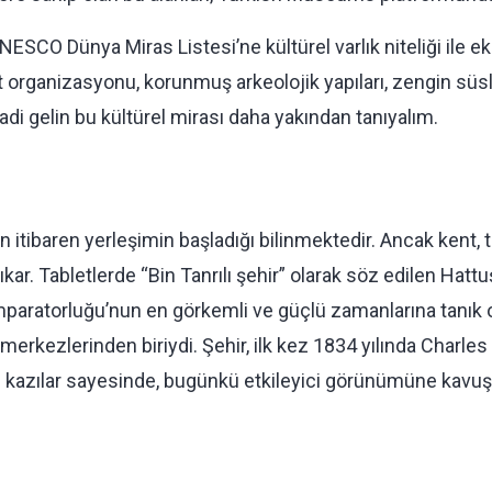
ESCO Dünya Miras Listesi’ne kültürel varlık niteliği ile ek
t organizasyonu, korunmuş arkeolojik yapıları, zengin süsl
adi gelin bu kültürel mirası daha yakından tanıyalım.
n itibaren yerleşimin başladığı bilinmektedir. Ancak kent,
e çıkar. Tabletlerde “Bin Tanrılı şehir” olarak söz edilen H
it İmparatorluğu’nun en görkemli ve güçlü zamanlarına tanık
merkezlerinden biriydi. Şehir, ilk kez 1834 yılında Charles
an kazılar sayesinde, bugünkü etkileyici görünümüne kavuş