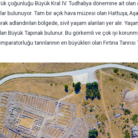
 çoğunluğu Büyük Kral IV. Tudhaliya dönemine ait olan öne
 surlar bulunuyor. Tam bir açık hava müzesi olan Hattuşa, Aş
ak adlandırılan bölgede, sivil yaşam alanları yer alır. Yaşa
lan Büyük Tapınak bulunur. Bu görkemli ve çok iyi korunmuş
t imparatorluğu tanrılarının en büyükleri olan Fırtına Tanrıs