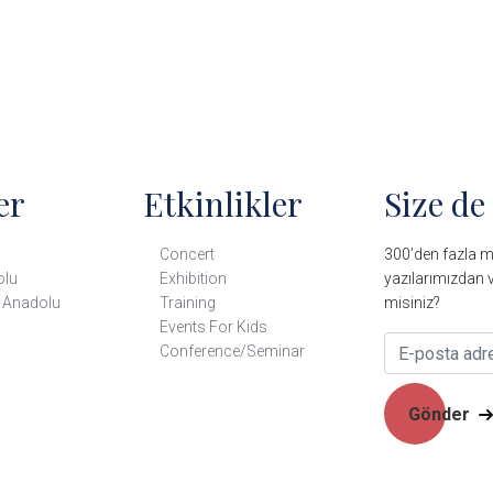
er
Etkinlikler
Size de
Concert
300’den fazla mü
olu
Exhibition
yazılarımızdan v
 Anadolu
Training
misiniz?
Events For Kids
Conference/Seminar
Gönder