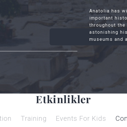
Anatolia has w
important hist
throughout the 
astonishing hi
museums and ar
Etkinlikler
tion
Training
Events For Kids
Con