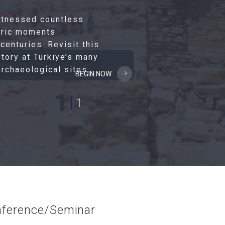
itnessed countless
oric moments
centuries. Revisit this
story at Türkiye’s many
chaeological sites.
BEGIN NOW
1
1
ference/Seminar