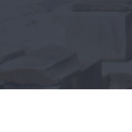
 Haber Verelim!
ze ve ören yeri hakkında detaylı bilgi almak, blog
e çeşitli etkinliklerden haberdar olmak ister