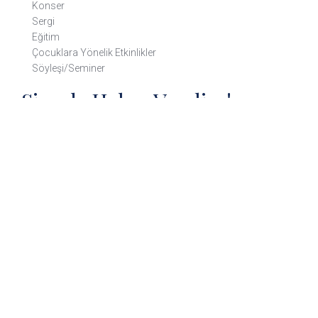
Konser
Sergi
Eğitim
Çocuklara Yönelik Etkinlikler
Söyleşi/Seminer
Size de Haber Verelim!
300’den fazla müze ve ören yeri hakkında detaylı bilgi almak,
blog yazılarımızdan ve çeşitli etkinliklerden haberdar olmak
ister misiniz?
Gönder
Copyright © 2020 Türkiye Tüm Hakları Saklıdır. Bu site çerez