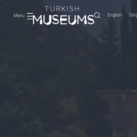
English
Giri
Menu
Ara