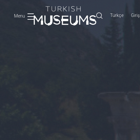
Türkçe
Giriş
Menu
Ara