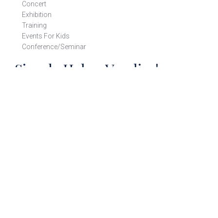
Concert
Exhibition
Training
Events For Kids
Conference/Seminar
Size de Haber Verelim!
300’den fazla müze ve ören yeri hakkında detaylı bilgi almak,
blog yazılarımızdan ve çeşitli etkinliklerden haberdar olmak
ister misiniz?
Gönder
Copyright © 2020 Türkiye Tüm Hakları Saklıdır. Bu site çerez