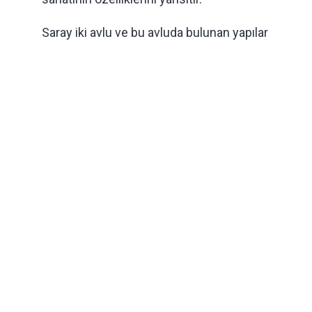
Saray iki avlu ve bu avluda bulunan yapılar
topluluğundan meydana gelmiştir. Birinci
avludaki yapıların bazıları yıkılmıştır. Dört
tarafı yapılarla çevrili ikinci avlu
dikdörtgen planlıdır. Girişe göre sağ
tarafta selamlık ve onun arkasında
haremlik vardır. Bunların sonunda cami ve
türbe bulunmaktadır. Türbe Selçuklu
kümbet mimarisi üslubunda inşa
edilmiştir. Saray bölümü iki kattan
oluşmaktadır. 366 oda da bu iki kat içinde
yer almaktadır. Her odada taştan yapılmış
ocaklar vardır. Taş duvarlardaki boşluklar