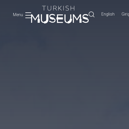
English
Giri
Menu
Ara