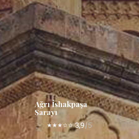
Ağrı İshakpaşa
Sarayı
3,9
5