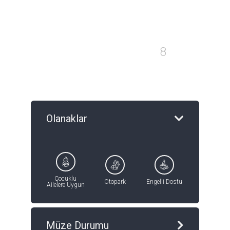
04
8
Olanaklar
Çocuklu
Otopark
Engelli Dostu
Ailelere Uygun
Müze Durumu