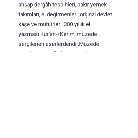
ahşap dergâh tespihleri, bakır yemek
takımları, el değirmenleri, orijinal devlet
kaşe ve mühürleri, 300 yıllık el
yazması Kur'an-ı Kerim, müzede
sergilenen eserlerdendir.Müzede
Cumhuriyetin ilk döneminin hatırasını
yaşatan bazı belge ve objeler de yer alır.
1926'da Mustafa Kemal Atatürk'ün imzası
ile verilen bir İstiklal Madalyası belgesi,
1933 yılında Cumhuriyetin 10. yılı
kutlamaları sırasında yapılmış Onuncu Yıl
Anıtı müzede sergilenmektedir.