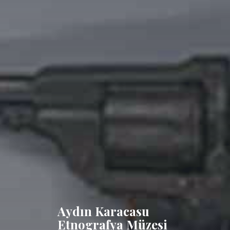
Aydın Karacasu
Etnografya Müzesi