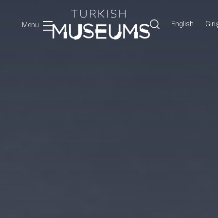
English
Giri
Menu
Ara