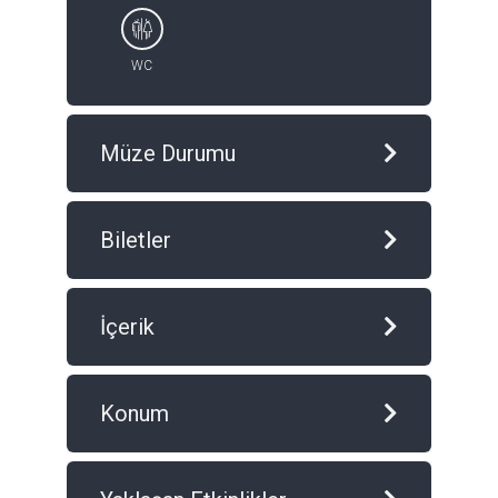
WC
Müze Durumu
Biletler
İçerik
Konum