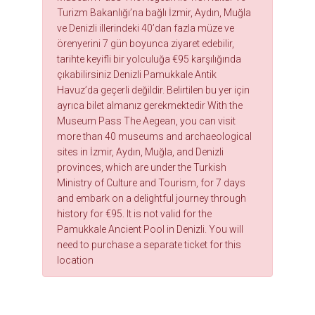
Turizm Bakanlığı’na bağlı İzmir, Aydın, Muğla
ve Denizli illerindeki 40’dan fazla müze ve
örenyerini 7 gün boyunca ziyaret edebilir,
tarihte keyifli bir yolculuğa €95 karşılığında
çıkabilirsiniz Denizli Pamukkale Antik
Havuz’da geçerli değildir. Belirtilen bu yer için
ayrıca bilet almanız gerekmektedir With the
Museum Pass The Aegean, you can visit
more than 40 museums and archaeological
sites in İzmir, Aydın, Muğla, and Denizli
provinces, which are under the Turkish
Ministry of Culture and Tourism, for 7 days
and embark on a delightful journey through
history for €95. It is not valid for the
Pamukkale Ancient Pool in Denizli. You will
need to purchase a separate ticket for this
location