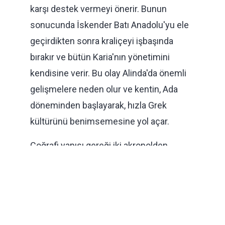
karşı destek vermeyi önerir. Bunun
sonucunda İskender Batı Anadolu'yu ele
geçirdikten sonra kraliçeyi işbaşında
bırakır ve bütün Karia'nın yönetimini
kendisine verir. Bu olay Alinda'da önemli
gelişmelere neden olur ve kentin, Ada
döneminden başlayarak, hızla Grek
kültürünü benimsemesine yol açar.
Coğrafi yapısı gereği iki akropolden
oluşan kentin çevresi iki katlı kulelerle
desteklenen sur duvarıyla kuşatılmıştır.
Kentte ayrıca Yukarı Akropol’ün batı
ucunda, korunduğu kadarıyla dört ayak