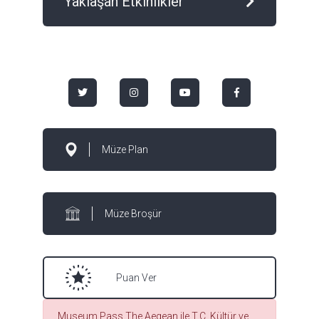
Yaklaşan Etkinlikler
Müze Plan
Müze Broşür
Puan Ver
Museum Pass The Aegean ile T.C. Kültür ve