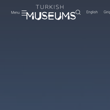
English
Giri
Menu
Ara