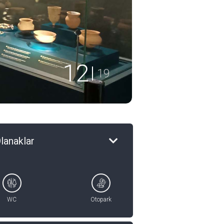
13
19
lanaklar
WC
Otopark