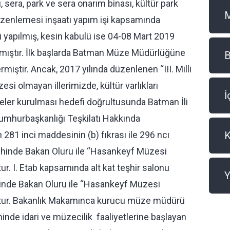
, sera, park ve sera onarım binası, kültür park
e düzenlemesi inşaatı yapım işi kapsamında
ü yapılmış, kesin kabulü ise 04-08 Mart 2019
lmıştır. İlk başlarda Batman Müze Müdürlüğüne
B
rmiştir. Ancak, 2017 yılında düzenlenen ‘‘III. Milli
esi olmayan illerimizde, kültür varlıkları
İ
zeler kurulması hedefi doğrultusunda Batman İli
umhurbaşkanlığı Teşkilatı Hakkında
81 inci maddesinin (b) fıkrası ile 296 ncı
hinde Bakan Oluru ile ‘‘Hasankeyf Müzesi
ur. I. Etab kapsamında alt kat teşhir salonu
Y
hinde Bakan Oluru ile ‘‘Hasankeyf Müzesi
uştur. Bakanlık Makamınca kurucu müze müdürü
inde idari ve müzecilik faaliyetlerine başlayan