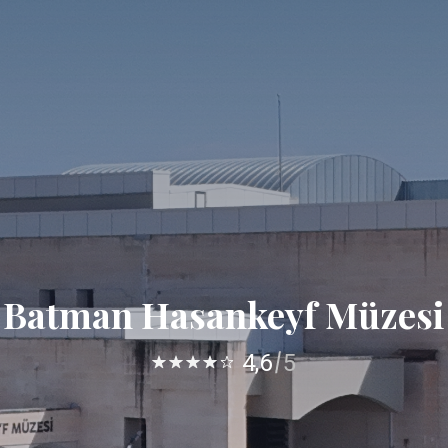
Batman Hasankeyf Müzesi
4,6
5