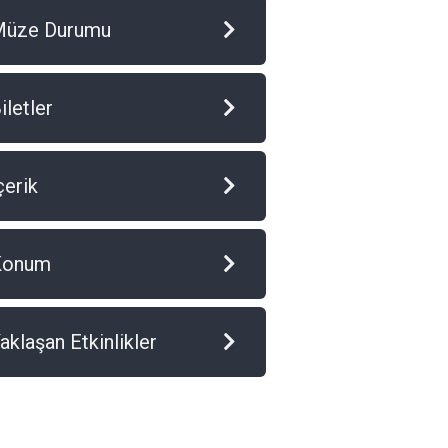
Müze Durumu
iletler
çerik
Konum
aklaşan Etkinlikler