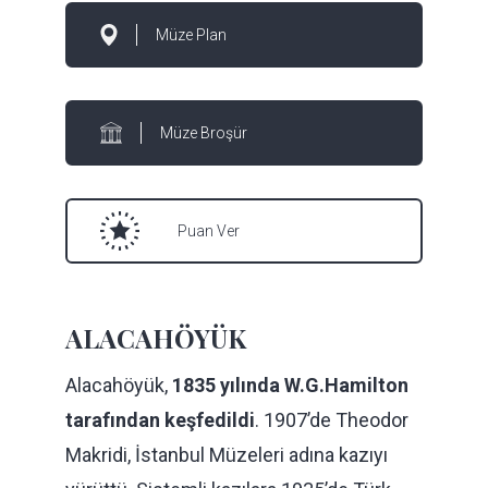
Müze Plan
Müze Broşür
Puan Ver
ALACAHÖYÜK
Alacahöyük,
1835 yılında W.G.Hamilton
tarafından keşfedildi
. 1907’de Theodor
Makridi, İstanbul Müzeleri adına kazıyı