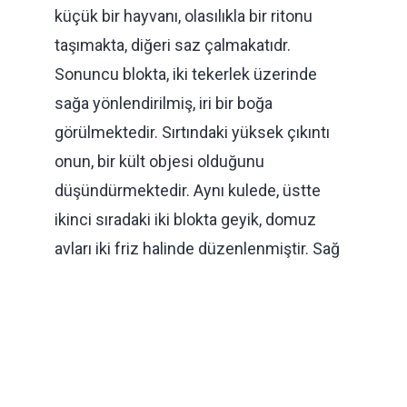
küçük bir hayvanı, olasılıkla bir ritonu
taşımakta, diğeri saz çalmakatıdr.
Sonuncu blokta, iki tekerlek üzerinde
sağa yönlendirilmiş, iri bir boğa
görülmektedir. Sırtındaki yüksek çıkıntı
onun, bir kült objesi olduğunu
düşündürmektedir. Aynı kulede, üstte
ikinci sıradaki iki blokta geyik, domuz
avları iki friz halinde düzenlenmiştir. Sağ
kule köşe bloklarda, tahtında oturan
tanrıça ile ona tapan görevlileri gösteren
kabartmalar yerlerinde korunmuştur.
Alaca Höyük “Sfenksli Kapı” serisinde bir
kült/bayram kutlanışının canlandırıldığı