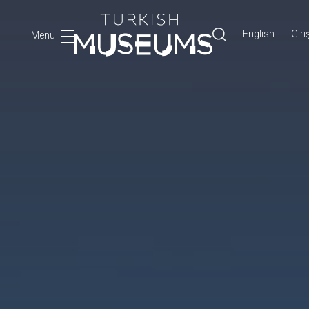
English
Giri
Menu
Ara