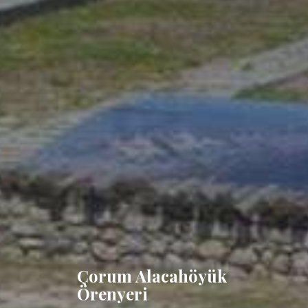
Çorum Alacahöyük
Örenyeri