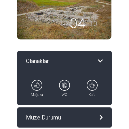
04
10
Olanaklar
Mağaza
WC
Kafe
Müze Durumu