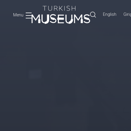
English
Giri
Menu
Ara