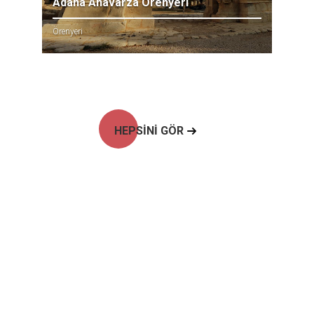
Adana Anavarza Örenyeri
Örenyeri
HEPSİNİ GÖR