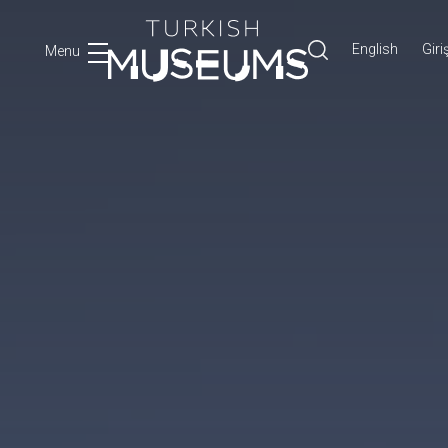
English
Giri
Menu
Ara