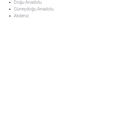
Doğu Anadolu
Güneydoğu Anadolu
Akdeniz
Karadeniz
Ege
Marmara
Etkinlikler
Konser
Sergi
Eğitim
Çocuklara Yönelik Etkinlikler
Söyleşi/Seminer
Size de Haber Verelim!
300’den fazla müze ve ören yeri hakkında detaylı bilgi almak,
blog yazılarımızdan ve çeşitli etkinliklerden haberdar olmak
ister misiniz?