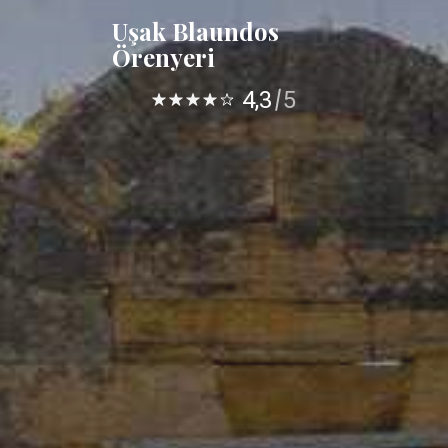
Uşak Blaundos
Örenyeri
4,3
5