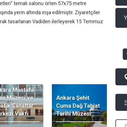
tleri” temalı salonu örten 57x75 metre
nda yerin altında inşa edilmiştir. Ziyaretçiler
Y
larak tasarlanan Vadiden ilerleyerek 15 Temmuz
kara Mustafa
az Müzesi ve
Ankara Şehit
astik Sanatlar
Cuma Dağ Tabiat
rkezi Vakfı
Tarihi Müzesi