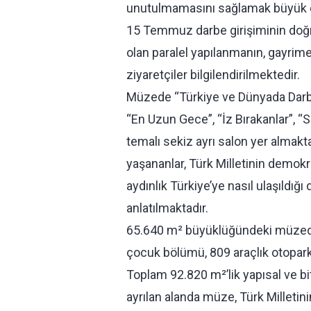
unutulmamasını sağlamak büyük ö
15 Temmuz darbe girişiminin doğru
olan paralel yapılanmanın, gayrime
ziyaretçiler bilgilendirilmektedir.
Müzede “Türkiye ve Dünyada Darbel
“En Uzun Gece”, “İz Bırakanlar”, “
temalı sekiz ayrı salon yer alma
yaşananlar, Türk Milletinin demokra
aydınlık Türkiye’ye nasıl ulaşıldığı
anlatılmaktadır.
65.640 m² büyüklüğündeki müzede te
çocuk bölümü, 809 araçlık otopark, 
Toplam 92.820 m²’lik yapısal ve b
ayrılan alanda müze, Türk Milletin