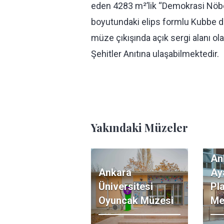
eden 4283 m²’lik “Demokrasi Nöbe
boyutundaki elips formlu Kubbe dışı
müze çıkışında açık sergi alanı o
Şehitler Anıtına ulaşabilmektedir.
Yakındaki Müzeler
An
Ankara
Ay
Üniversitesi
Pl
Oyuncak Müzesi
Me