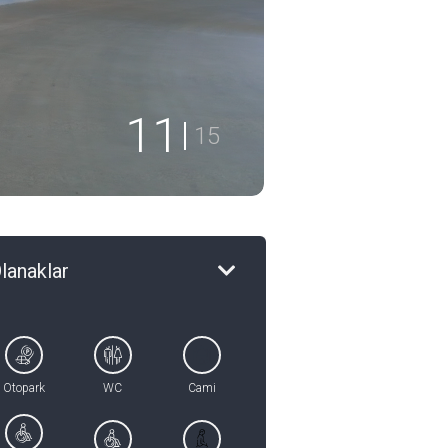
12
15
lanaklar
Otopark
WC
Cami