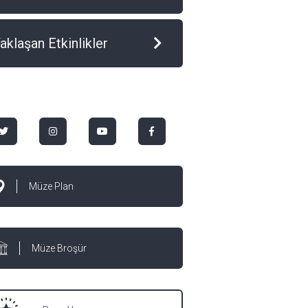
aklaşan Etkinlikler
Müze Plan
Müze Broşür