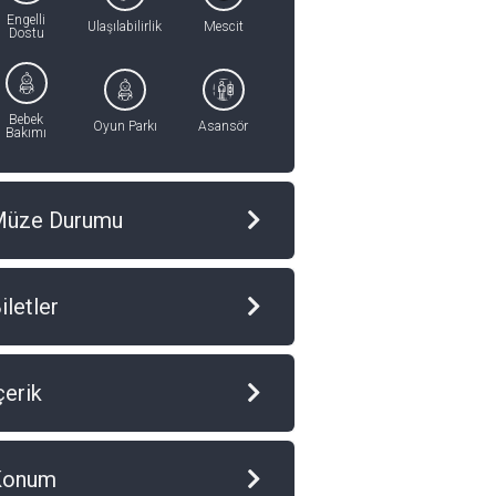
Engelli
Ulaşılabilirlik
Mescit
Dostu
Bebek
Oyun Parkı
Asansör
Bakımı
Müze Durumu
iletler
çerik
Konum