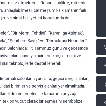
nem arz etmektedir. Bununla birlikte; müzede
 anlaşılabilmesi için meş’um kalkışmanın faili
şru ve sinsi faaliyetleri konusunda da
er”, “Bir Mermi Tehdidi”, “Karanlığa Atılmak”,
Sela”, “Şehitlere Saygı” ve “Demokrasi Nöbetleri”
ktadır. Salonlarda; 15 Temmuz günü ve gecesinde
siye olan inancıyla hainlere karşı direnişi ve
 dijital teknolojilerle desteklenerek
B
malı salonların yanı sıra, geçici sergi alanları,
İ
idari birimler ve servis alanları yer almaktadır.
itkisel düzenlemeleri ile tamamen peyzaja
in tek bir vücut olarak birleşmesini sembolize