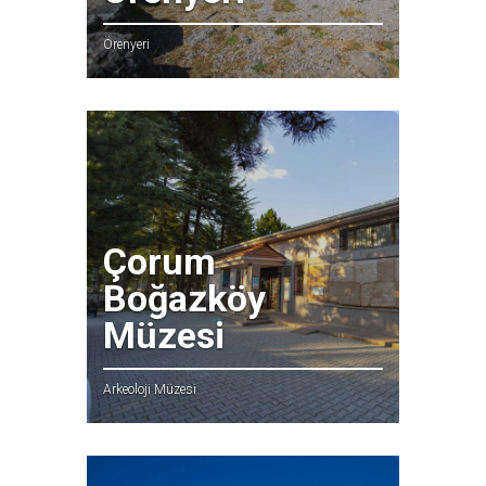
Örenyeri
Çorum
Boğazköy
Müzesi
Arkeoloji Müzesi