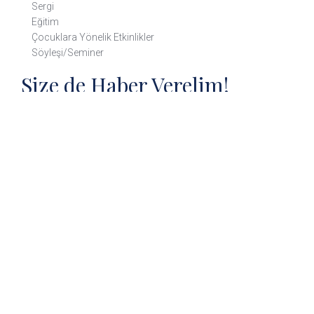
Sergi
Eğitim
Çocuklara Yönelik Etkinlikler
Söyleşi/Seminer
Size de Haber Verelim!
300’den fazla müze ve ören yeri hakkında detaylı bilgi almak,
blog yazılarımızdan ve çeşitli etkinliklerden haberdar olmak
ister misiniz?
Gönder
Copyright © 2020 Türkiye Tüm Hakları Saklıdır. Bu site çerez
kullanır. Bu siteye göz atmaya devam ederek, çerez