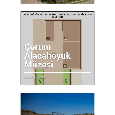
Çorum
Alacahöyük
Müzesi
Arkeoloji Müzesi