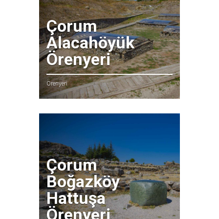
Çorum
Alacahöyük
Örenyeri
Örenyeri
Çorum
Boğazköy
Hattuşa
Örenyeri