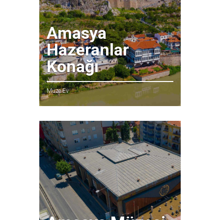
Amasya
Hazeranlar
Konağı
Müze Ev