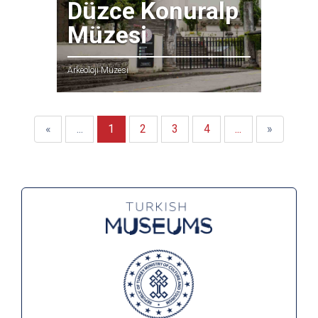
Düzce Konuralp
Müzesi
Arkeoloji Müzesi
İlk
Önceki
Sonraki
Son
«
...
1
2
3
4
...
»