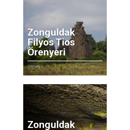
Zonguldak
Filyos Tios
Örenyeri
Örenyeri
Zonguldak