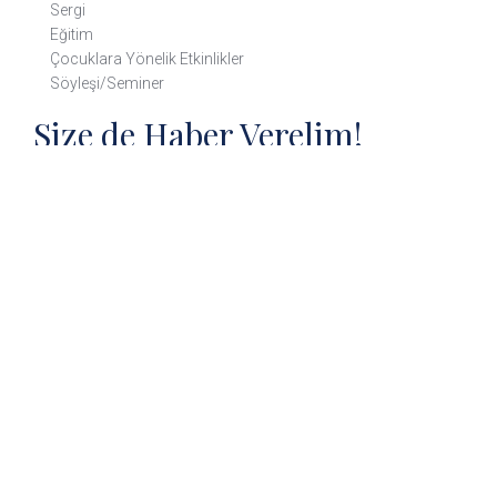
Sergi
Eğitim
Çocuklara Yönelik Etkinlikler
Söyleşi/Seminer
Size de Haber Verelim!
300’den fazla müze ve ören yeri hakkında detaylı bilgi almak,
blog yazılarımızdan ve çeşitli etkinliklerden haberdar olmak
ister misiniz?
Gönder
Copyright © 2020 Türkiye Tüm Hakları Saklıdır. Bu site çerez
kullanır. Bu siteye göz atmaya devam ederek, çerez