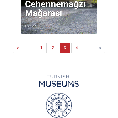
Cehennemağzı
Mağarası
Örenyeri
İlk
Önceki
Sonraki
Son
«
...
1
2
3
4
...
»