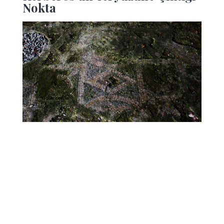
Nokta
İşte yazımızın konusu olan ve Zonguldak ili
sınırları içinde bulunan Cehennem Ağzı
Mağaraları hikâyenin bu son bölümünde
devreye girer. MÖ 400’lü yıllarda yaşamış bir
tarih yazıcısı olan Herakleialı Herodorus ve
tragedya yazarı Euphorion’a göre Herkül’ün