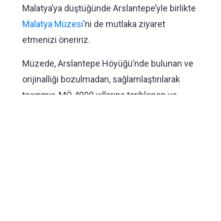
Malatya’ya düştüğünde Arslantepe’yle birlikte
Malatya Müzesi
’ni de mutlaka ziyaret
etmenizi öneririz.
Müzede, Arslantepe Höyüğü’nde bulunan ve
orijinalliği bozulmadan, sağlamlaştırılarak
taşınmış, MÖ 4000 yıllarına tarihlenen ve
Anadolu’daki ölü gömme geleneğinin
benzersiz bir örneği olan bir mezarı, mezarda
yatan kadına ait olduğu tahmin edilen süs
eşyaları ve mutfak kaplarını da görebilirsiniz.
Arslantepe’deki arkeolojik kazılarda, Eski Tunç
Çağı (MÖ 3200-3000) katmanında topluca
bulunan kılıç ve mızrak uçları da yine Malatya