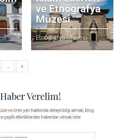
ve Etnografya
Müzesi
esi
Etnografya Müzesi
Sonraki
Son
...
»
 Haber Verelim!
ze ve ören yeri hakkında detaylı bilgi almak, blog
e çeşitli etkinliklerden haberdar olmak ister