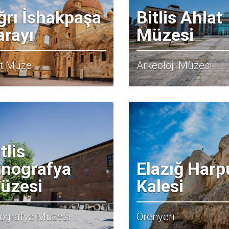
ğrı İshakpaşa
Bitlis Ahlat
arayı
Müzesi
ıt Müze
Arkeoloji Müzesi
tlis
tnografya
Elazığ Harp
üzesi
Kalesi
ografya Müzesi
Örenyeri