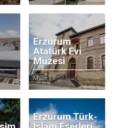
Erzurum
Atatürk Evi
Müzesi
Müze Ev
Erzurum Türk-
esim
İslam Eserleri