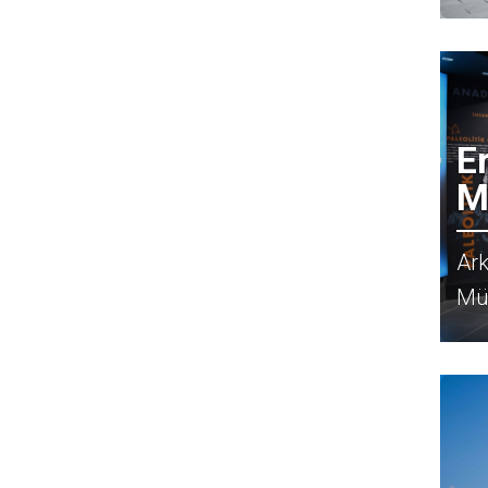
E
M
Ark
Mü