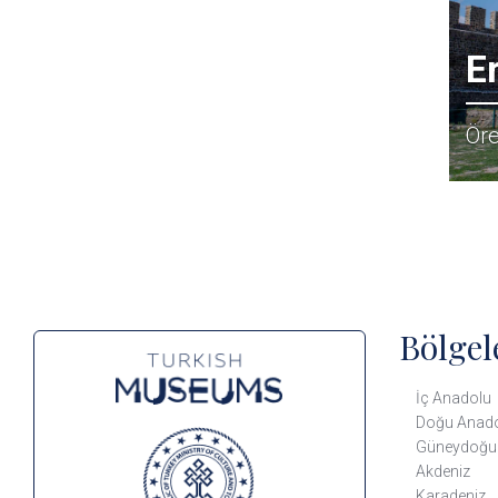
E
Öre
Bölgel
İç Anadolu
Doğu Anad
Güneydoğu
Akdeniz
Karadeniz