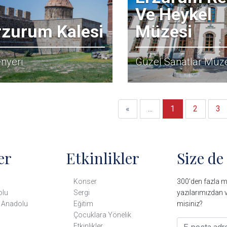
Ve Heykel
rzurum Kalesi
Müzesi
nyeri
Güzel Sanatlar Müz
İlk
Önceki
«
...
1
2
3
er
Etkinlikler
Size de
Konser
300’den fazla mü
olu
Sergi
yazılarımızdan v
 Anadolu
Eğitim
misiniz?
Çocuklara Yönelik
Etkinlikler