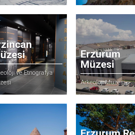
rzincan
Erzurum
üzesi
Müzesi
eoloji ve Etnografya
zesi
Arkeoloji Müzesi
Erzurum R