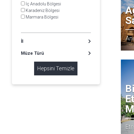
İç Anadolu Bölgesi
A
Karadeniz Bölgesi
S
Marmara Bölgesi
An
İl
Müze Türü
Hepsini Temizle
Bi
E
M
Etn