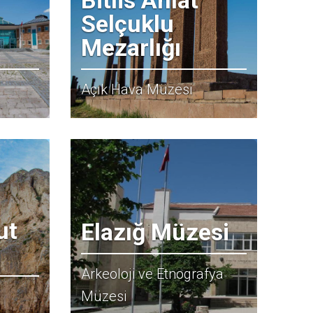
Selçuklu
Mezarlığı
Açık Hava Müzesi
ut
Elazığ Müzesi
Arkeoloji ve Etnografya
Müzesi