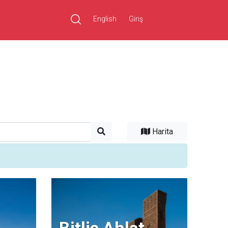
English
Giriş
Ara
Harita
Bitlis Ahlat